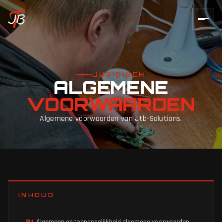
JURIDISCH
ALGEMENE
VOORWAARDEN
Algemene voorwaarden van Jtb-Solutions.
INHOUD
Algemeen en toepasselijkheid algemene voorwaarden