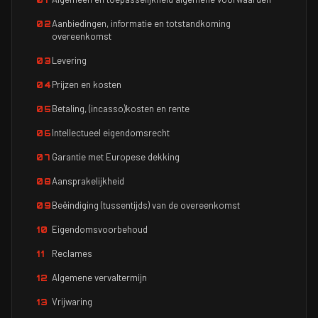
01
Aanbiedingen, informatie en totstandkoming
02
overeenkomst
Levering
03
Prijzen en kosten
04
Betaling, (incasso)kosten en rente
05
Intellectueel eigendomsrecht
06
Garantie met Europese dekking
07
Aansprakelijkheid
08
Beëindiging (tussentijds) van de overeenkomst
09
Eigendomsvoorbehoud
10
Reclames
11
Algemene vervaltermijn
12
Vrijwaring
13