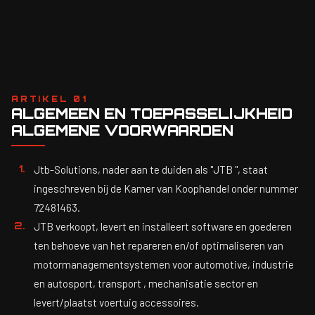
E-MAIL
info@jtbsolutions.nl
ARTIKEL 01
ALGEMEEN EN TOEPASSELIJKHEID
ALGEMENE VOORWAARDEN
Jtb-Solutions, nader aan te duiden als "JTB ", staat
ingeschreven bij de Kamer van Koophandel onder nummer
72481463.
JTB verkoopt, levert en installeert software en goederen
ten behoeve van het repareren en/of optimaliseren van
motormanagementsystemen voor automotive, industrie
en autosport, transport , mechanisatie sector en
levert/plaatst voertuig accessoires.