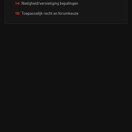
Nietigheid/vernietiging bepalingen
14
Toepasselijk recht en forumkeuze
15
JTB-SOLUTIONS
KVK 72481463
ADRES
Jisteboerewei 7-1
9258 GT Jistrum
TELEFOON
0512724017