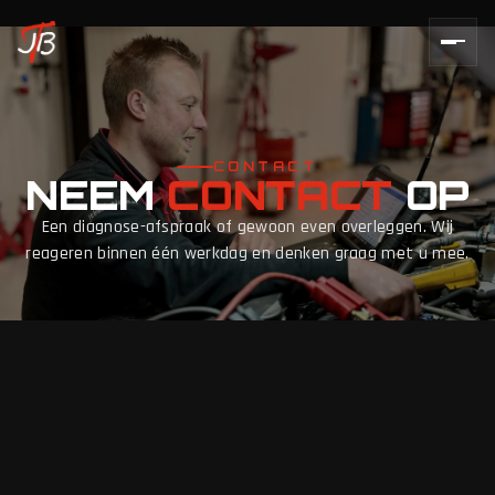
CONTACT
NEEM
CONTACT
OP
Een diagnose-afspraak of gewoon even overleggen. Wij
reageren binnen één werkdag en denken graag met u mee.
WAT ER
SPEELT