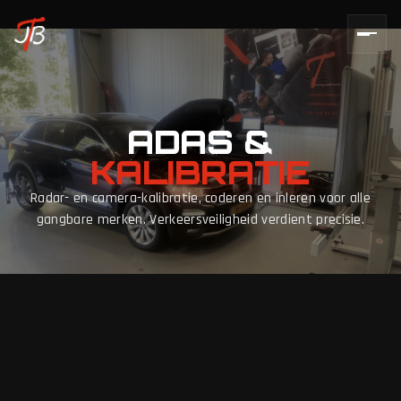
ADAS &
KALIBRATIE
Radar- en camera-kalibratie, coderen en inleren voor alle
gangbare merken. Verkeersveiligheid verdient precisie.